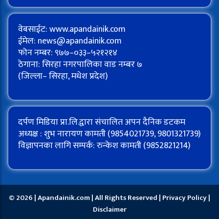
वेबसाईट: www.apandainik.com
ईमेल:
news@apandainik.com
फोन नम्बर: ९७७–०३३–५२१२१४
ठेगाना: सिरहा नगरपालिका वाड नम्बर ७
(जिल्ला– सिरहा, मधेश प्रदेश)
दर्पण मिडिया प्रा.लि.द्वारा संचालित अपन दैनिक डटकम
अध्यक्ष : शुभ नारायण कामती (9854021739, 9801321739)
विज्ञापनका लागि सम्पर्क: रुन्केश कामती (9852821214)
© 2026 | Apandainik.com | All Rights Reserved |
Privacy Policy
|
Disclaimer