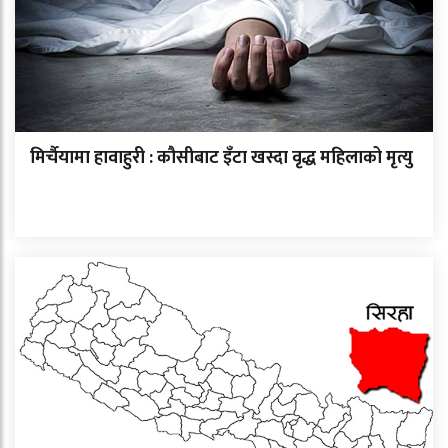
मिर्चैयामा हावाहुरी : कौसीबाट इँटा खस्दा वृद्ध महिलाको मृत्यु