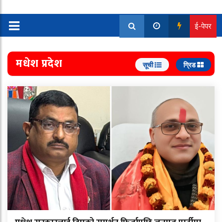
ई-पेपर
मधेश प्रदेश
सूची
ग्रिड