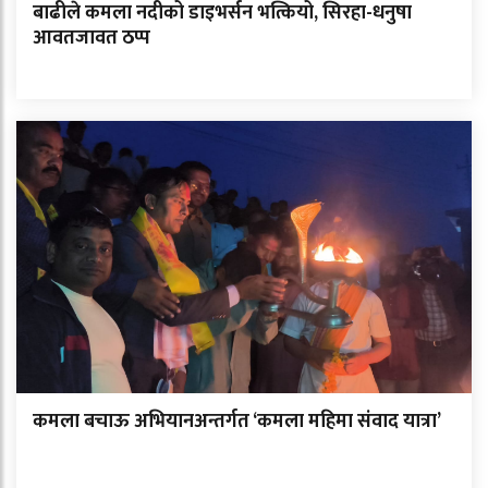
बाढीले कमला नदीको डाइभर्सन भत्कियो, सिरहा-धनुषा
आवतजावत ठप्प
कमला बचाऊ अभियानअन्तर्गत ‘कमला महिमा संवाद यात्रा’