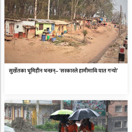
सुर्खेतका भूमिहीन भन्छन्– ‘सरकारले हामीमाथि घात गर्‍यो’