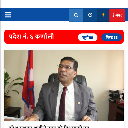
ई-पेपर
प्रदेश नं. ६ कर्णाली
सूची
ग्रिड