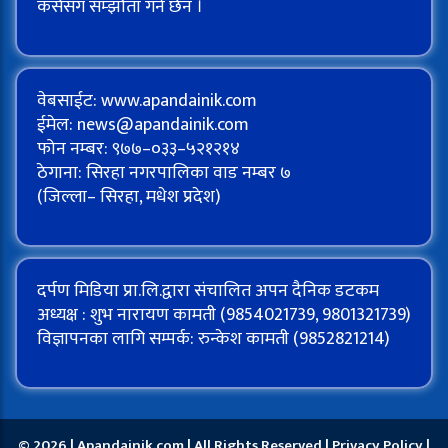
कसैसँग सम्झौता गर्ने छैन ।
वेबसाईट: www.apandainik.com
ईमेल:
news@apandainik.com
फोन नम्बर: ९७७–०३३–५२१२१४
ठेगाना: सिरहा नगरपालिका वाड नम्बर ७
(जिल्ला– सिरहा, मधेश प्रदेश)
दर्पण मिडिया प्रा.लि.द्वारा संचालित अपन दैनिक डटकम
अध्यक्ष : शुभ नारायण कामती (9854021739, 9801321739)
विज्ञापनका लागि सम्पर्क: रुन्केश कामती (9852821214)
© 2026 | Apandainik.com | All Rights Reserved |
Privacy Policy
|