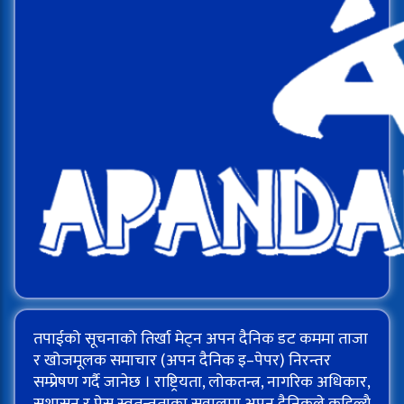
तपाईको सूचनाको तिर्खा मेट्न अपन दैनिक डट कममा ताजा
र खोजमूलक समाचार (अपन दैनिक इ–पेपर) निरन्तर
सम्प्रेषण गर्दै जानेछ । राष्ट्रियता, लोकतन्त्र, नागरिक अधिकार,
सुशासन र प्रेस स्वतन्त्रताका सवालमा अपन दैनिकले कहिल्यै