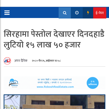
ई-पेपर
सिरहामा पेस्तोल देखाएर दिनदहाडै
लुटियो १५ लाख ५० हजार
अपन दैनिक
२०८० चैत्र २५, आईतवार १२:५८