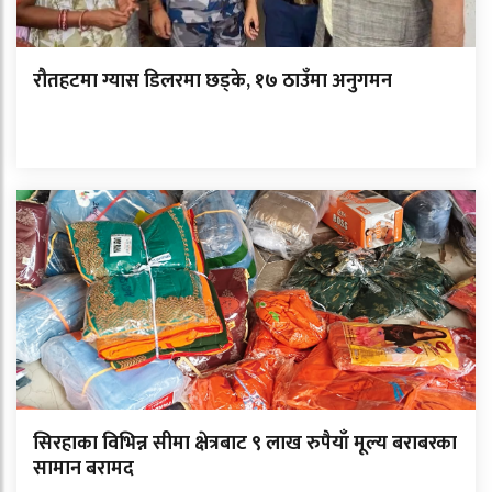
रौतहटमा ग्यास डिलरमा छड्के, १७ ठाउँमा अनुगमन
सिरहाका विभिन्न सीमा क्षेत्रबाट ९ लाख रुपैयाँ मूल्य बराबरका
सामान बरामद