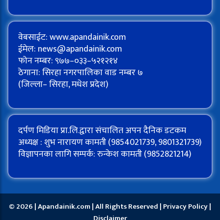
वेबसाईट: www.apandainik.com
ईमेल:
news@apandainik.com
फोन नम्बर: ९७७–०३३–५२१२१४
ठेगाना: सिरहा नगरपालिका वाड नम्बर ७
(जिल्ला– सिरहा, मधेश प्रदेश)
दर्पण मिडिया प्रा.लि.द्वारा संचालित अपन दैनिक डटकम
अध्यक्ष : शुभ नारायण कामती (9854021739, 9801321739)
विज्ञापनका लागि सम्पर्क: रुन्केश कामती (9852821214)
© 2026 | Apandainik.com | All Rights Reserved |
Privacy Policy
|
Disclaimer