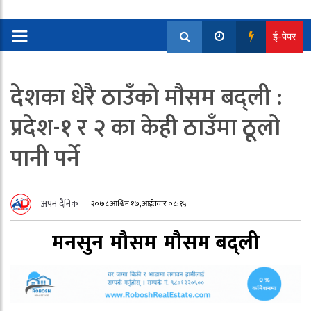
ई-पेपर
देशका धेरै ठाउँको मौसम बद्ली :
प्रदेश-१ र २ का केही ठाउँमा ठूलो
पानी पर्ने
अपन दैनिक
२०७८ आश्विन १७, आईतवार ०८:१५
मनसुन
मौसम
मौसम बद्ली