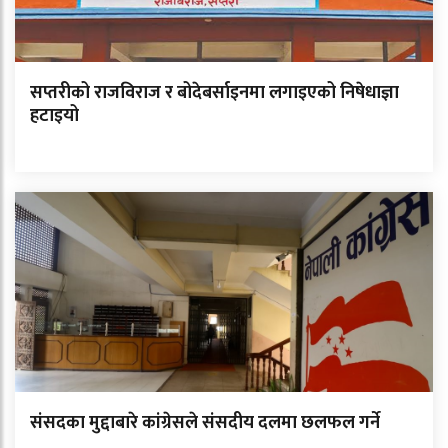
सप्तरीको राजविराज र बोदेबर्साइनमा लगाइएको निषेधाज्ञा
हटाइयो
संसदका मुद्दाबारे कांग्रेसले संसदीय दलमा छलफल गर्ने