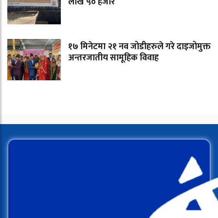
लाख ५० हजार
१७ मिनेटमा २१ नव जोडीहरुले गरे दाइजोमुक्त
अन्तरजातीय सामूहिक विवाह