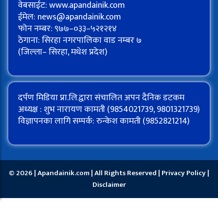
वेबसाईट: www.apandainik.com
ईमेल:
news@apandainik.com
फोन नम्बर: ९७७–०३३–५२१२१४
ठेगाना: सिरहा नगरपालिका वाड नम्बर ७
(जिल्ला– सिरहा, मधेश प्रदेश)
दर्पण मिडिया प्रा.लि.द्वारा संचालित अपन दैनिक डटकम
अध्यक्ष : शुभ नारायण कामती (9854021739, 9801321739)
विज्ञापनका लागि सम्पर्क: रुन्केश कामती (9852821214)
© 2026 | Apandainik.com | All Rights Reserved |
Privacy Policy
|
Disclaimer