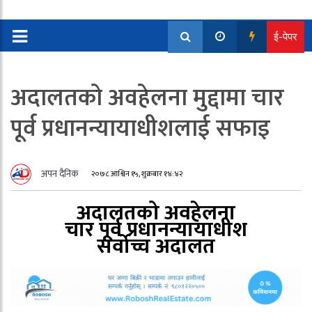
ई-पेपर
अदालतको अवहेलना मुद्दामा चार
पूर्व प्रधानन्यायाधीशलाई सफाइ
अपन दैनिक
२०७८ आश्विन १५, शुक्रबार १४:४२
अदालतको अवहेलना
चार पूर्व प्रधानन्यायाधीश
सर्वोच्च अदालत