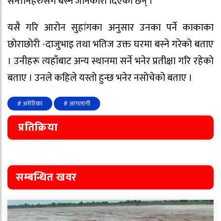
सन्तानहरुसँग बस्ने जानकारी दिएका छन् ।
यसै गरि आरोन सुहांगका अनुसार उनका पर्ने काकाका
छोराछोरी -दाजुभाइ तथा भतिज उक्त घरमा बस्ने गरेको बताए
। उनीहरू त्यहाँबाट अन्य स्थानमा सर्ने भनेर प्रतीक्षा गरि रहेको
बताए । उनले कहिले यस्तो हुन्छ भनेर नसोचेको बताए ।
# अमेरिका
# आगलागी
प्रतिक्रिया
सम्बन्धित खवर