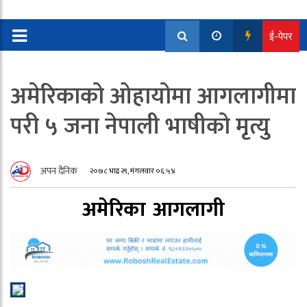
ई-पेपर
अमेरिकाको ओहायोमा आगलागीमा
परी ५ जना नेपाली भाषीको मृत्यु
अपन दैनिक
२०७८ भाद्र २९, मंगलवार ०६:५४
अमेरिका
आगलागी