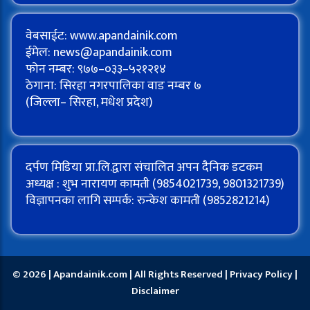
वेबसाईट: www.apandainik.com
ईमेल:
news@apandainik.com
फोन नम्बर: ९७७–०३३–५२१२१४
ठेगाना: सिरहा नगरपालिका वाड नम्बर ७
(जिल्ला– सिरहा, मधेश प्रदेश)
दर्पण मिडिया प्रा.लि.द्वारा संचालित अपन दैनिक डटकम
अध्यक्ष : शुभ नारायण कामती (9854021739, 9801321739)
विज्ञापनका लागि सम्पर्क: रुन्केश कामती (9852821214)
© 2026 | Apandainik.com | All Rights Reserved |
Privacy Policy
|
Disclaimer