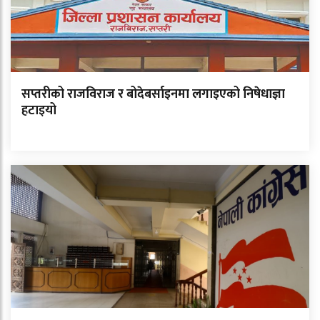
सप्तरीको राजविराज र बोदेबर्साइनमा लगाइएको निषेधाज्ञा
हटाइयो