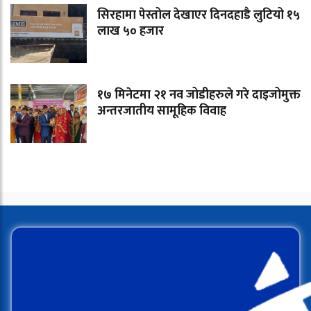
सिरहामा पेस्तोल देखाएर दिनदहाडै लुटियो १५
लाख ५० हजार
१७ मिनेटमा २१ नव जोडीहरुले गरे दाइजोमुक्त
अन्तरजातीय सामूहिक विवाह