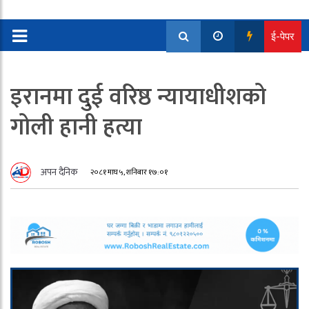
ई-पेपर
इरानमा दुई वरिष्ठ न्यायाधीशको
गोली हानी हत्या
अपन दैनिक
२०८१ माघ ५, शनिबार १७:०१