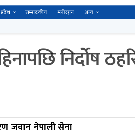
प्रदेश
सम्पादकीय
मनोरञ्जन
अन्य
िनापछि निर्दोष ठहर
करण
जवान
नेपाली सेना