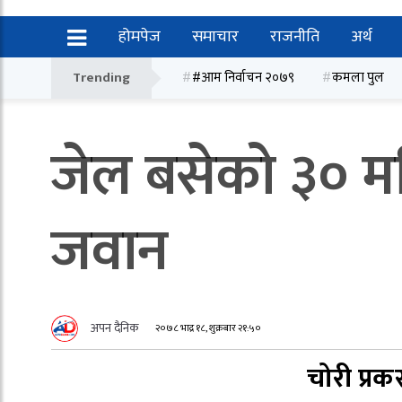
होमपेज
समाचार
राजनीति
अर्थ
Trending
#आम निर्वाचन २०७९
कमला पुल
जेल बसेको ३० मह
जवान
अपन दैनिक
२०७८ भाद्र १८, शुक्रबार २१:५०
चोरी प्र