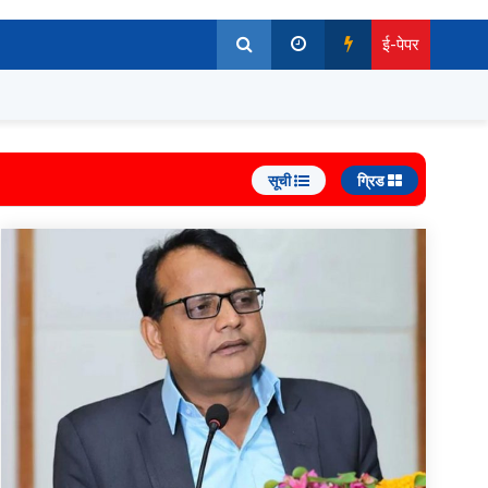
ई-पेपर
सूची
ग्रिड