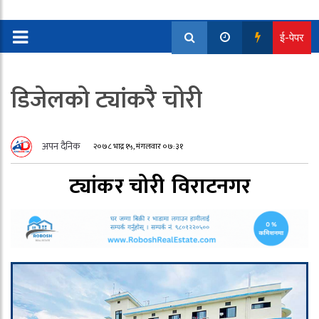
ई-पेपर
डिजेलको ट्यांकरै चोरी
अपन दैनिक
२०७८ भाद्र १५, मंगलवार ०७:३१
ट्यांकर चोरी
विराटनगर