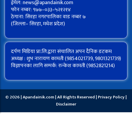
ईमेल:
news@apandainik.com
फोन नम्बर: ९७७–०३३–५२१२१४
ठेगाना: सिरहा नगरपालिका वाड नम्बर ७
(जिल्ला– सिरहा, मधेश प्रदेश)
दर्पण मिडिया प्रा.लि.द्वारा संचालित अपन दैनिक डटकम
अध्यक्ष : शुभ नारायण कामती (9854021739, 9801321739)
विज्ञापनका लागि सम्पर्क: रुन्केश कामती (9852821214)
© 2026 | Apandainik.com | All Rights Reserved |
Privacy Policy
|
Disclaimer