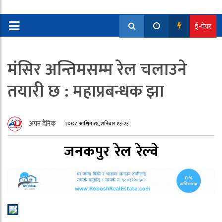
ई-पेपर
मंसिर अन्तिमसम्म रेल चलाउने
तयारी छ : महाप्रबन्धक झा
अपन दैनिक
२०७८ आश्विन १६, शनिबार १३:२३
जनकपुर
रेल
रेल्वे