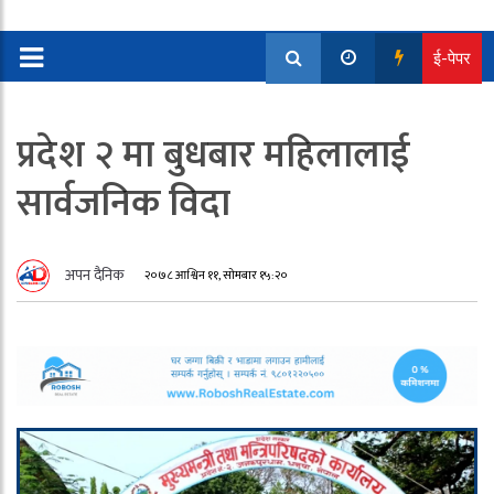
ई-पेपर
प्रदेश २ मा बुधबार महिलालाई
सार्वजनिक विदा
अपन दैनिक
२०७८ आश्विन ११, सोमबार १५:२०