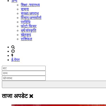
अन्य
शिक्षा /स्वास्थ्य
सूचना
सुरक्षा/अपराध
विचार/अन्तर्वार्ता
प्रविधि
फोटो फिचर
धर्म/संस्कृति
खेलकुद
राशिफल
ई-पेपर
ताजा अपडेट