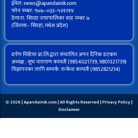
ईमेल:
news@apandainik.com
फोन नम्बर: ९७७–०३३–५२१२१४
ठेगाना: सिरहा नगरपालिका वाड नम्बर ७
(जिल्ला– सिरहा, मधेश प्रदेश)
दर्पण मिडिया प्रा.लि.द्वारा संचालित अपन दैनिक डटकम
अध्यक्ष : शुभ नारायण कामती (9854021739, 9801321739)
विज्ञापनका लागि सम्पर्क: रुन्केश कामती (9852821214)
© 2026 | Apandainik.com | All Rights Reserved |
Privacy Policy
|
Disclaimer