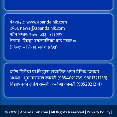
वेबसाईट: www.apandainik.com
ईमेल:
news@apandainik.com
फोन नम्बर: ९७७–०३३–५२१२१४
ठेगाना: सिरहा नगरपालिका वाड नम्बर ७
(जिल्ला– सिरहा, मधेश प्रदेश)
दर्पण मिडिया प्रा.लि.द्वारा संचालित अपन दैनिक डटकम
अध्यक्ष : शुभ नारायण कामती (9854021739, 9801321739)
विज्ञापनका लागि सम्पर्क: रुन्केश कामती (9852821214)
© 2026 | Apandainik.com | All Rights Reserved |
Privacy Policy
|