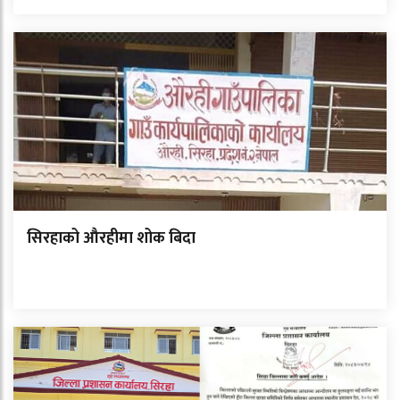
सिरहाको औरहीमा शोक बिदा