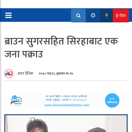
ई-पेपर
ब्राउन सुगरसहित सिरहाबाट एक
जना पक्राउ
अपन दैनिक
२०७८ भाद्र १८, शुक्रबार १९:१४