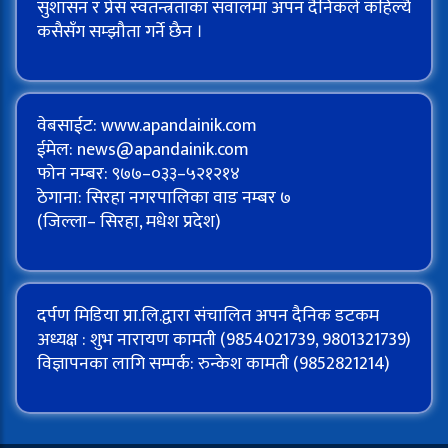
सुशासन र प्रेस स्वतन्त्रताका सवालमा अपन दैनिकले कहिल्यै
कसैसँग सम्झौता गर्ने छैन ।
वेबसाईट: www.apandainik.com
ईमेल:
news@apandainik.com
फोन नम्बर: ९७७–०३३–५२१२१४
ठेगाना: सिरहा नगरपालिका वाड नम्बर ७
(जिल्ला– सिरहा, मधेश प्रदेश)
दर्पण मिडिया प्रा.लि.द्वारा संचालित अपन दैनिक डटकम
अध्यक्ष : शुभ नारायण कामती (9854021739, 9801321739)
विज्ञापनका लागि सम्पर्क: रुन्केश कामती (9852821214)