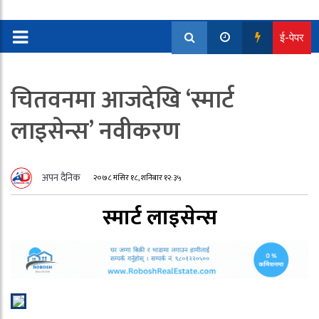
ई-पेपर
चितवनमा आजदेखि ‘स्मार्ट
लाइसेन्स’ नवीकरण
अपन दैनिक
२०७८ मंसिर १८, शनिबार १२:३५
स्मार्ट लाइसेन्स