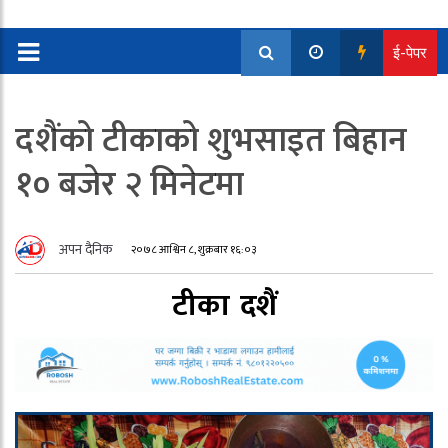
ई-पेपर
दशैंको टीकाको शुभसाइत बिहान
१० बजेर २ मिनेटमा
अपन दैनिक
२०७८ आश्विन ८, शुक्रबार १६:०३
टीका
दशैं