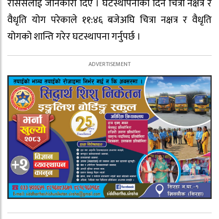
राससलाई जानकारी दिए । घटस्थापनाका दिन चित्रा नक्षत्र र
वैधृति योग परेकाले ११:४६ बजेअघि चित्रा नक्षत्र र वैधृति
योगको शान्ति गरेर घटस्थापना गर्नुपर्छ ।