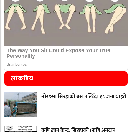
लोकप्रिय
मोरङमा सिरहाकाे बस पल्टिँदा १८ जना घाइते
कृषि ज्ञान केन्द्र, सिरहाको (कृषि अनुदान