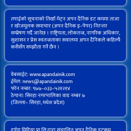
तपाईको सूचनाको तिर्खा मेट्न अपन दैनिक डट कममा ताजा
र खोजमूलक समाचार (अपन दैनिक इ–पेपर) निरन्तर
सम्प्रेषण गर्दै जानेछ । राष्ट्रियता, लोकतन्त्र, नागरिक अधिकार,
सुशासन र प्रेस स्वतन्त्रताका सवालमा अपन दैनिकले कहिल्यै
कसैसँग सम्झौता गर्ने छैन ।
वेबसाईट: www.apandainik.com
ईमेल:
news@apandainik.com
फोन नम्बर: ९७७–०३३–५२१२१४
ठेगाना: सिरहा नगरपालिका वाड नम्बर ७
(जिल्ला– सिरहा, मधेश प्रदेश)
दर्पण मिडिया प्रा.लि.द्वारा संचालित अपन दैनिक डटकम