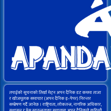
तपाईको सूचनाको तिर्खा मेट्न अपन दैनिक डट कममा ताजा
र खोजमूलक समाचार (अपन दैनिक इ–पेपर) निरन्तर
सम्प्रेषण गर्दै जानेछ । राष्ट्रियता, लोकतन्त्र, नागरिक अधिकार,
सुशासन र प्रेस स्वतन्त्रताका सवालमा अपन दैनिकले कहिल्यै