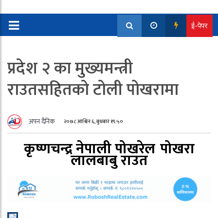
ई-पेपर
प्रदेश २ का मुख्यमन्त्री
राउतसहितको टोली पोखरामा
अपन दैनिक
२०७८ आश्विन ६, बुधबार १९:५०
कृष्णचन्द्र नेपाली पोखरेल
पोखरा
लालबाबु राउत