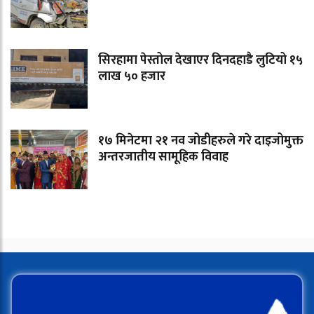
सिरहामा पेस्तोल देखाएर दिनदहाडै लुटियो १५
लाख ५० हजार
१७ मिनेटमा २१ नव जोडीहरुले गरे दाइजोमुक्त
अन्तरजातीय सामूहिक विवाह