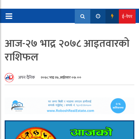
ई-पेपर
आज-२७ भाद्र २०७८ आइतवारको
राशिफल
अपन दैनिक
२०७८ भाद्र २७, आईतवार ०७:००