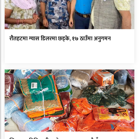
रौतहटमा ग्यास डिलरमा छड्के, १७ ठाउँमा अनुगमन