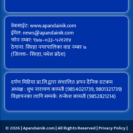
वेबसाईट: www.apandainik.com
ईमेल:
news@apandainik.com
फोन नम्बर: ९७७–०३३–५२१२१४
ठेगाना: सिरहा नगरपालिका वाड नम्बर ७
(जिल्ला– सिरहा, मधेश प्रदेश)
दर्पण मिडिया प्रा.लि.द्वारा संचालित अपन दैनिक डटकम
अध्यक्ष : शुभ नारायण कामती (9854021739, 9801321739)
विज्ञापनका लागि सम्पर्क: रुन्केश कामती (9852821214)
© 2026 | Apandainik.com | All Rights Reserved |
Privacy Policy
|