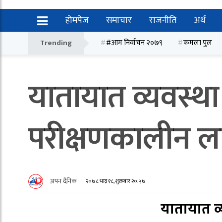
होमपेज
समाचार
राजनीति
अर्थ
Trending
#आम निर्वाचन २०७९
कमला पुल
यातायात व्यवस्थ
परीक्षणकालीन लाइ
अपन दैनिक
२०७८ भाद्र १८, शुक्रबार २०:५७
यातायात व्