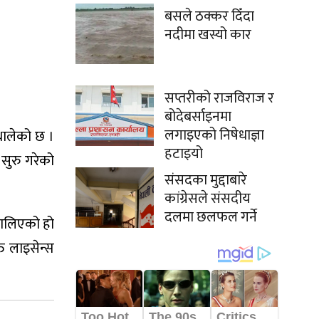
बसले ठक्कर दिँदा
नदीमा खस्यो कार
सप्तरीको राजविराज र
बोदेबर्साइनमा
लगाइएको निषेधाज्ञा
थालेको छ ।
हटाइयो
सुरु गरेको
संसदका मुद्दाबारे
कांग्रेसले संसदीय
दलमा छलफल गर्ने
 थालिएको हो
त लाइसेन्स