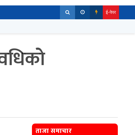
ई-पेपर
अवधिको
ताजा समाचार