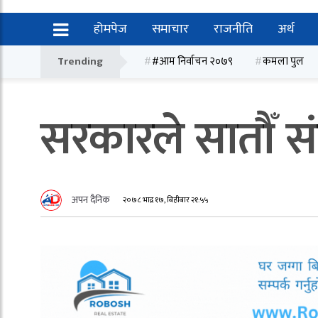
होमपेज
समाचार
राजनीति
अर्थ
Trending
#आम निर्वाचन २०७९
कमला पुल
सरकारले सातौँ स
अपन दैनिक
२०७८ भाद्र १७, बिहीबार २१:५५