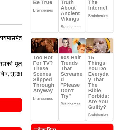
िकायमासमेत
िवसको मूल
व, सुरक्षा