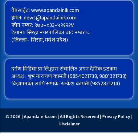
वेबसाईट: www.apandainik.com
ईमेल:
news@apandainik.com
फोन नम्बर: ९७७–०३३–५२१२१४
ठेगाना: सिरहा नगरपालिका वाड नम्बर ७
(जिल्ला– सिरहा, मधेश प्रदेश)
दर्पण मिडिया प्रा.लि.द्वारा संचालित अपन दैनिक डटकम
अध्यक्ष : शुभ नारायण कामती (9854021739, 9801321739)
विज्ञापनका लागि सम्पर्क: रुन्केश कामती (9852821214)
© 2026 | Apandainik.com | All Rights Reserved |
Privacy Policy
|
Disclaimer