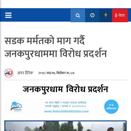
ई-पेपर
सडक मर्मतको माग गर्दै
जनकपुरधाममा विरोध प्रदर्शन
अपन दैनिक
२०७८ भाद्र १७, बिहीबार १५:५७
जनकपुरधाम
विरोध प्रदर्शन