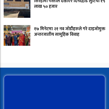
सिरहामा पेस्तोल देखाएर दिनदहाडै लुटियो १५
लाख ५० हजार
१७ मिनेटमा २१ नव जोडीहरुले गरे दाइजोमुक्त
अन्तरजातीय सामूहिक विवाह