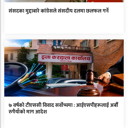
संसदका मुद्दाबारे कांग्रेसले संसदीय दलमा छलफल गर्ने
७ वर्षको टीएससी विवाद सर्वोच्चमा : आईएसपीहरूलाई अर्बौं
रुपैयाँको माग आदेश