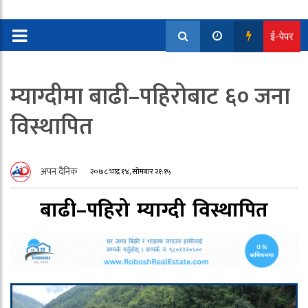
ई-पेपर
म्याग्दीमा बाढी–पहिरोबाट ६० जना
विस्थापित
अपन दैनिक
२०७८ भाद्र १४, सोमबार २१:१५
बाढी–पहिरो
म्याग्दी
विस्थापित