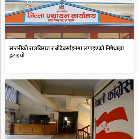
सप्तरीको राजविराज र बोदेबर्साइनमा लगाइएको निषेधाज्ञा
हटाइयो