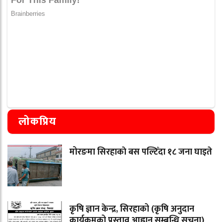
लोकप्रिय
मोरङमा सिरहाकाे बस पल्टिँदा १८ जना घाइते
कृषि ज्ञान केन्द्र, सिरहाको (कृषि अनुदान
कार्यक्रमको प्रस्ताव आह्वान सम्बन्धि सूचना)