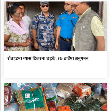
रौतहटमा ग्यास डिलरमा छड्के, १७ ठाउँमा अनुगमन