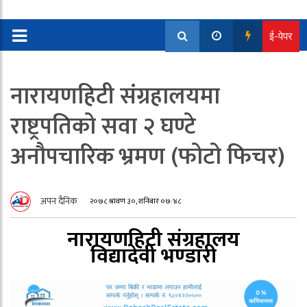
ई-पेपर
नारायणहिटी संग्रहालयमा
राष्ट्रपतिको सवा २ घण्टे
अनौपचारिक भ्रमण (फोटो फिचर)
अपन दैनिक
२०७८ श्रावण ३०, शनिबार ०७:४८
नारायणहिटी संग्रहालय
विद्यादेवी भण्‍डारी