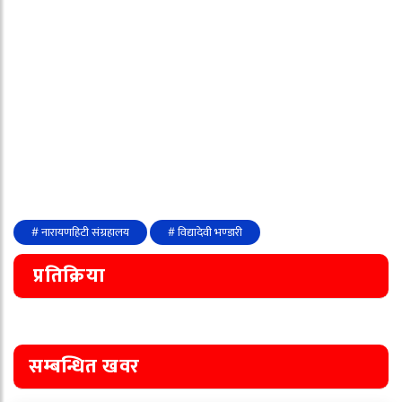
# नारायणहिटी संग्रहालय
# विद्यादेवी भण्‍डारी
प्रतिक्रिया
सम्बन्धित खवर