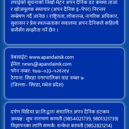
तपाईको सूचनाको तिर्खा मेट्न अपन दैनिक डट कममा ताजा
र खोजमूलक समाचार (अपन दैनिक इ–पेपर) निरन्तर
सम्प्रेषण गर्दै जानेछ । राष्ट्रियता, लोकतन्त्र, नागरिक अधिकार,
सुशासन र प्रेस स्वतन्त्रताका सवालमा अपन दैनिकले कहिल्यै
कसैसँग सम्झौता गर्ने छैन ।
वेबसाईट: www.apandainik.com
ईमेल:
news@apandainik.com
फोन नम्बर: ९७७–०३३–५२१२१४
ठेगाना: सिरहा नगरपालिका वाड नम्बर ७
(जिल्ला– सिरहा, मधेश प्रदेश)
दर्पण मिडिया प्रा.लि.द्वारा संचालित अपन दैनिक डटकम
अध्यक्ष : शुभ नारायण कामती (9854021739, 9801321739)
विज्ञापनका लागि सम्पर्क: रुन्केश कामती (9852821214)