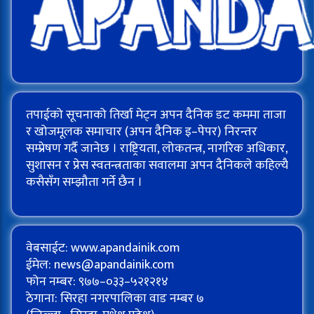
तपाईको सूचनाको तिर्खा मेट्न अपन दैनिक डट कममा ताजा
र खोजमूलक समाचार (अपन दैनिक इ–पेपर) निरन्तर
सम्प्रेषण गर्दै जानेछ । राष्ट्रियता, लोकतन्त्र, नागरिक अधिकार,
सुशासन र प्रेस स्वतन्त्रताका सवालमा अपन दैनिकले कहिल्यै
कसैसँग सम्झौता गर्ने छैन ।
वेबसाईट: www.apandainik.com
ईमेल:
news@apandainik.com
फोन नम्बर: ९७७–०३३–५२१२१४
ठेगाना: सिरहा नगरपालिका वाड नम्बर ७