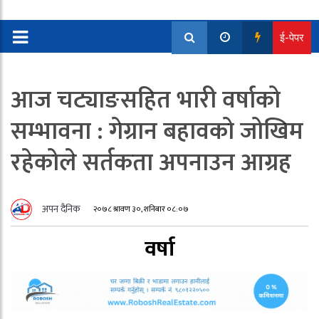
ई-पेपर
आज चट्याङसहित भारी वर्षाको
सम्भावना : गेग्रान बहावको जोखिम
रहेकोले सर्तकता अपनाउन आग्रह
अपन दैनिक
२०७८ श्रावण ३०, शनिबार ०८:०७
वर्षा