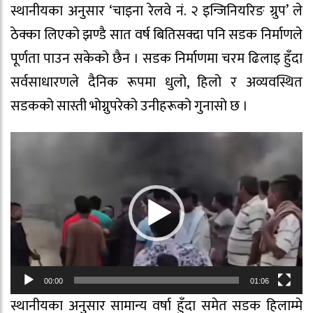
स्थानीयका अनुसार ‘चाइना रेलवे नं. २ इन्जिनियरिङ ग्रुप’ ले
ठेक्का लिएको झण्डै सात वर्ष बितिसक्दा पनि सडक निर्माणले
पूर्णता पाउन सकेको छैन । सडक निर्माणमा चरम ढिलाइ हुँदा
सर्वसाधारणले दैनिक रूपमा धुलो, हिलो र अव्यवस्थित
सडकको सास्ती भोग्नुपरेको उनीहरूको गुनासो छ ।
Video
Player
00:00
01:06
स्थानीयका अनुसार सामान्य वर्षा हुँदा समेत सडक हिलाम्मे