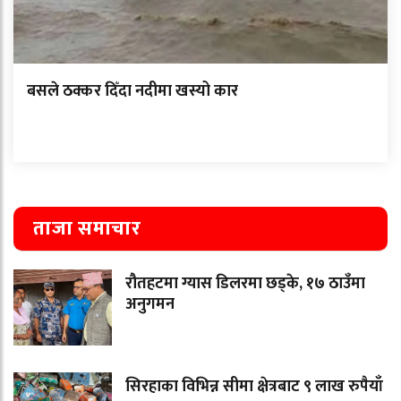
बसले ठक्कर दिँदा नदीमा खस्यो कार
ताजा समाचार
रौतहटमा ग्यास डिलरमा छड्के, १७ ठाउँमा
अनुगमन
सिरहाका विभिन्न सीमा क्षेत्रबाट ९ लाख रुपैयाँ