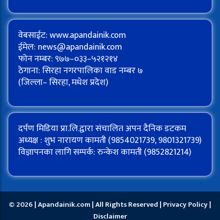
वेबसाईट: www.apandainik.com
ईमेल:
news@apandainik.com
फोन नम्बर: ९७७–०३३–५२१२१४
ठेगाना: सिरहा नगरपालिका वाड नम्बर ७
(जिल्ला– सिरहा, मधेश प्रदेश)
दर्पण मिडिया प्रा.लि.द्वारा संचालित अपन दैनिक डटकम
अध्यक्ष : शुभ नारायण कामती (9854021739, 9801321739)
विज्ञापनका लागि सम्पर्क: रुन्केश कामती (9852821214)
© 2026 | Apandainik.com | All Rights Reserved |
Privacy Policy
|
Disclaimer