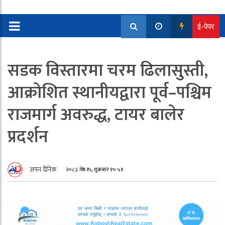
ई-पेपर
सडक विस्तारमा चरम ढिलासुस्ती,
आक्रोशित स्थानीयद्वारा पूर्व–पश्चिम
राजमार्ग अवरुद्ध, टायर बालेर
प्रदर्शन
अपन दैनिक
२०८३ जेष्ठ १५, शुक्रबार १०:५१