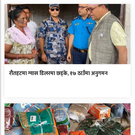
रौतहटमा ग्यास डिलरमा छड्के, १७ ठाउँमा अनुगमन