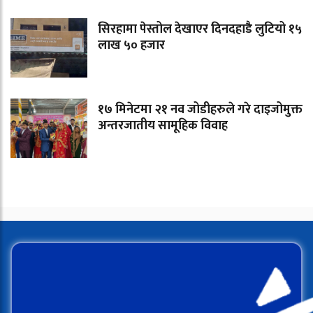
सिरहामा पेस्तोल देखाएर दिनदहाडै लुटियो १५
लाख ५० हजार
१७ मिनेटमा २१ नव जोडीहरुले गरे दाइजोमुक्त
अन्तरजातीय सामूहिक विवाह