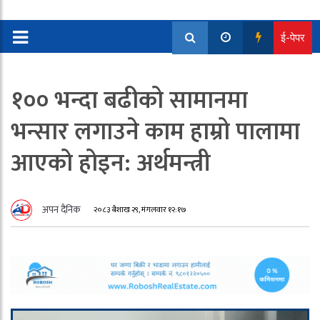
ई-पेपर
१०० भन्दा बढीको सामानमा
भन्सार लगाउने काम हाम्रो पालामा
आएको होइन: अर्थमन्त्री
अपन दैनिक
२०८३ बैशाख २९, मंगलवार १२:१७