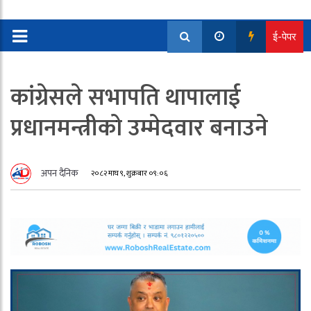
ई-पेपर
कांग्रेसले सभापति थापालाई
प्रधानमन्त्रीको उम्मेदवार बनाउने
अपन दैनिक
२०८२ माघ ९, शुक्रबार ०९:०६