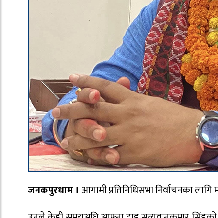
जनकपुरधाम ।
आगामी प्रतिनिधिसभा निर्वाचनका लागि मधेश
उनले केही समयअघि आफ्ना दाइ सत्यवानकुमार सिंहको नेतृत्व