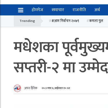
होमपेज
समाचार
राजनीति
अर्थ
Trending
#आम निर्वाचन २०७९
कमला पुल
मधेशका पूर्वमुख्यम
सप्तरी-२ मा उम्मे
अपन दैनिक
२०८२ माघ ४, आईतवार १०:४१