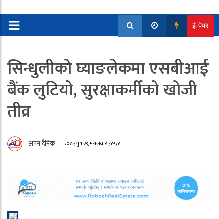
ई-पेपर
सिन्धुलीको घ्याङलेकमा एसबीआई
बैंक लुटियो, सुरक्षाकर्मीको खोजी
तीव्र
अपन दैनिक
२०८२ पुष २९, मंगलवार २१:५१