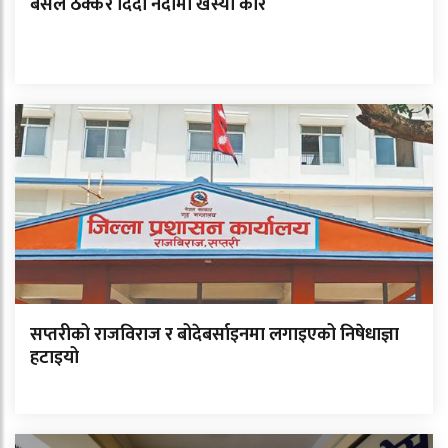
बसले ठक्कर दिँदा नदीमा खस्यो कार
सप्तरीको राजविराज र बोदेबर्साइनमा लगाइएको निषेधाज्ञा
हटाइयो