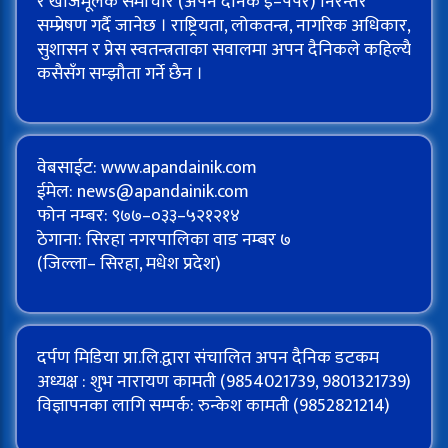
र खोजमूलक समाचार (अपन दैनिक इ–पेपर) निरन्तर
सम्प्रेषण गर्दै जानेछ । राष्ट्रियता, लोकतन्त्र, नागरिक अधिकार,
सुशासन र प्रेस स्वतन्त्रताका सवालमा अपन दैनिकले कहिल्यै
कसैसँग सम्झौता गर्ने छैन ।
वेबसाईट: www.apandainik.com
ईमेल:
news@apandainik.com
फोन नम्बर: ९७७–०३३–५२१२१४
ठेगाना: सिरहा नगरपालिका वाड नम्बर ७
(जिल्ला– सिरहा, मधेश प्रदेश)
दर्पण मिडिया प्रा.लि.द्वारा संचालित अपन दैनिक डटकम
अध्यक्ष : शुभ नारायण कामती (9854021739, 9801321739)
विज्ञापनका लागि सम्पर्क: रुन्केश कामती (9852821214)