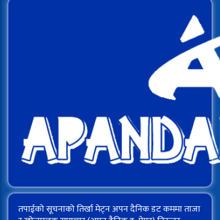
तपाईको सूचनाको तिर्खा मेट्न अपन दैनिक डट कममा ताजा