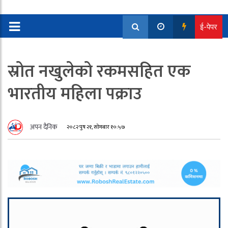
ई-पेपर
स्रोत नखुलेको रकमसहित एक
भारतीय महिला पक्राउ
अपन दैनिक
२०८२ पुष २१, सोमबार १०:५७