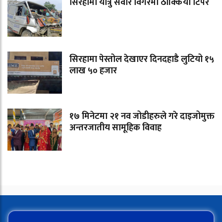
सिरहामा यात्रु सवार विंगरमा ठोक्कियो टिपर
सिरहामा पेस्तोल देखाएर दिनदहाडै लुटियो १५
लाख ५० हजार
१७ मिनेटमा २१ नव जोडीहरुले गरे दाइजोमुक्त
अन्तरजातीय सामूहिक विवाह