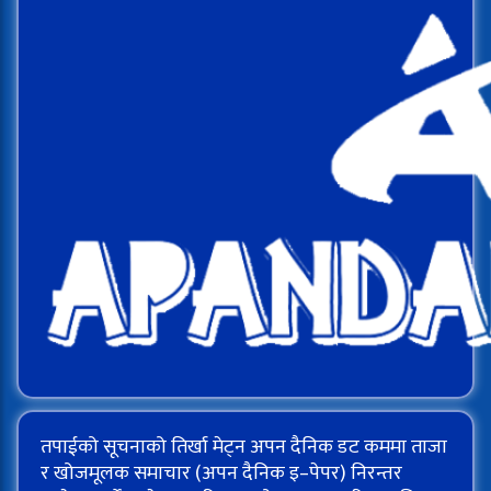
तपाईको सूचनाको तिर्खा मेट्न अपन दैनिक डट कममा ताजा
र खोजमूलक समाचार (अपन दैनिक इ–पेपर) निरन्तर