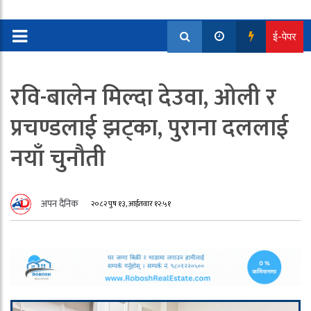
ई-पेपर
रवि-बालेन मिल्दा देउवा, ओली र
प्रचण्डलाई झट्का, पुराना दललाई
नयाँ चुनौती
अपन दैनिक
२०८२ पुष १३, आईतवार १२:५१