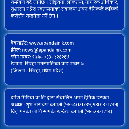
सम्प्रेषण गर्दै जानेछ । राष्ट्रियता, लोकतन्त्र, नागरिक अधिकार,
सुशासन र प्रेस स्वतन्त्रताका सवालमा अपन दैनिकले कहिल्यै
कसैसँग सम्झौता गर्ने छैन ।
वेबसाईट: www.apandainik.com
ईमेल:
news@apandainik.com
फोन नम्बर: ९७७–०३३–५२१२१४
ठेगाना: सिरहा नगरपालिका वाड नम्बर ७
(जिल्ला– सिरहा, मधेश प्रदेश)
दर्पण मिडिया प्रा.लि.द्वारा संचालित अपन दैनिक डटकम
अध्यक्ष : शुभ नारायण कामती (9854021739, 9801321739)
विज्ञापनका लागि सम्पर्क: रुन्केश कामती (9852821214)