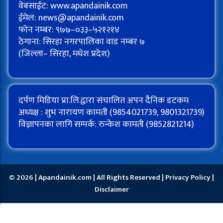
वेबसाईट: www.apandainik.com
ईमेल:
news@apandainik.com
फोन नम्बर: ९७७–०३३–५२१२१४
ठेगाना: सिरहा नगरपालिका वाड नम्बर ७
(जिल्ला– सिरहा, मधेश प्रदेश)
दर्पण मिडिया प्रा.लि.द्वारा संचालित अपन दैनिक डटकम
अध्यक्ष : शुभ नारायण कामती (9854021739, 9801321739)
विज्ञापनका लागि सम्पर्क: रुन्केश कामती (9852821214)
© 2026 | Apandainik.com | All Rights Reserved |
Privacy Policy
|
Disclaimer