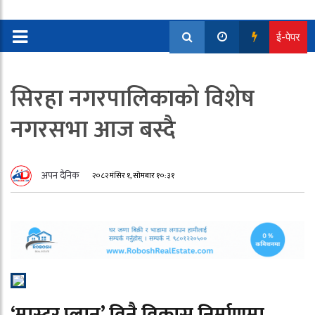
ई-पेपर
सिरहा नगरपालिकाको विशेष
नगरसभा आज बस्दै
अपन दैनिक
२०८२ मंसिर १, सोमबार १०:३१
‘मास्टर प्लान’ विनै विकास निर्माणमा