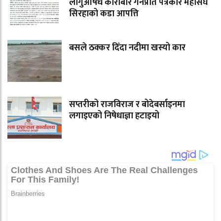
लागुऔषध कारोबार गर्नेप्रति पत्रकार महासंघ
सिरहाको कडा आपत्ति
बसले ठक्कर दिँदा नदीमा खस्यो कार
सप्तरीको राजविराज र बोदेबर्साइनमा
लगाइएको निषेधाज्ञा हटाइयो