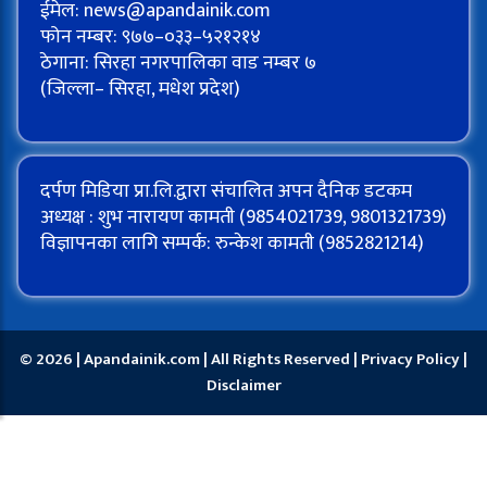
ईमेल:
news@apandainik.com
फोन नम्बर: ९७७–०३३–५२१२१४
ठेगाना: सिरहा नगरपालिका वाड नम्बर ७
(जिल्ला– सिरहा, मधेश प्रदेश)
दर्पण मिडिया प्रा.लि.द्वारा संचालित अपन दैनिक डटकम
अध्यक्ष : शुभ नारायण कामती (9854021739, 9801321739)
विज्ञापनका लागि सम्पर्क: रुन्केश कामती (9852821214)
© 2026 | Apandainik.com | All Rights Reserved |
Privacy Policy
|
Disclaimer