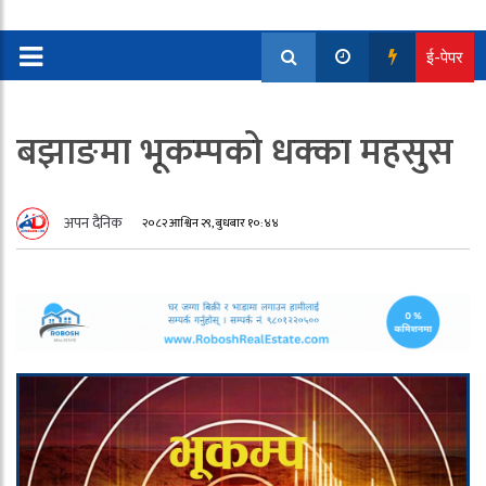
ई-पेपर
बझाङमा भूकम्पको धक्का महसुस
अपन दैनिक
२०८२ आश्विन २९, बुधबार १०:४४