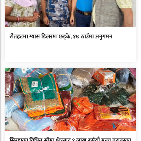
रौतहटमा ग्यास डिलरमा छड्के, १७ ठाउँमा अनुगमन
सिरहाका विभिन्न सीमा क्षेत्रबाट ९ लाख रुपैयाँ मूल्य बराबरका