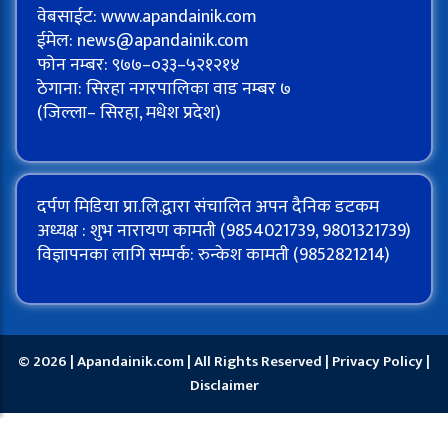
वेबसाईट: www.apandainik.com
ईमेल:
news@apandainik.com
फोन नम्बर: ९७७–०३३–५२१२१४
ठेगाना: सिरहा नगरपालिका वाड नम्बर ७
(जिल्ला– सिरहा, मधेश प्रदेश)
दर्पण मिडिया प्रा.लि.द्वारा संचालित अपन दैनिक डटकम
अध्यक्ष : शुभ नारायण कामती (9854021739, 9801321739)
विज्ञापनका लागि सम्पर्क: रुन्केश कामती (9852821214)
© 2026 | Apandainik.com | All Rights Reserved |
Privacy Policy
|
Disclaimer