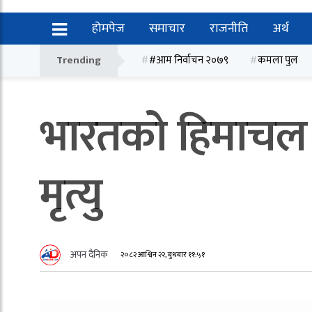
होमपेज
समाचार
राजनीति
अर्थ
Trending
#आम निर्वाचन २०७९
कमला पुल
भारतको हिमाचल प
मृत्यु
अपन दैनिक
२०८२ आश्विन २२, बुधबार ११:५१