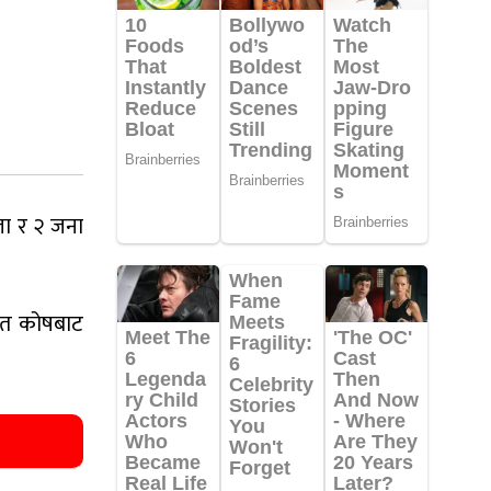
ला र २ जना
राहत कोषबाट