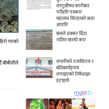
लागुऔषध कारोबार
गर्नेप्रति पत्रकार
महासंघ सिरहाको कडा
आपत्ति
बसले ठक्कर दिँदा
नदीमा खस्यो कार
पहिरो गएको
सप्तरीको राजविराज र
ै बीबीसीले
बोदेबर्साइनमा
लगाइएको निषेधाज्ञा
हटाइयो