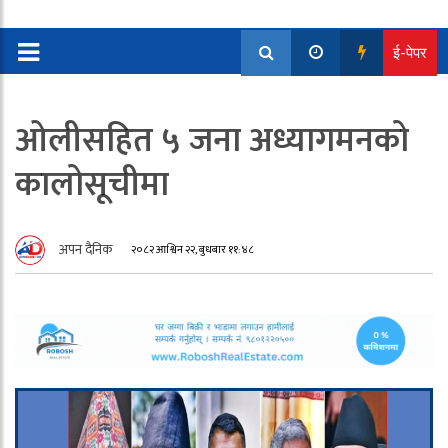
ई-पेपर
ओलीसहित ५ जना अध्यागमनको
कालोसूचीमा
अपन दैनिक
२०८२ आश्विन २२, बुधबार ११:४८