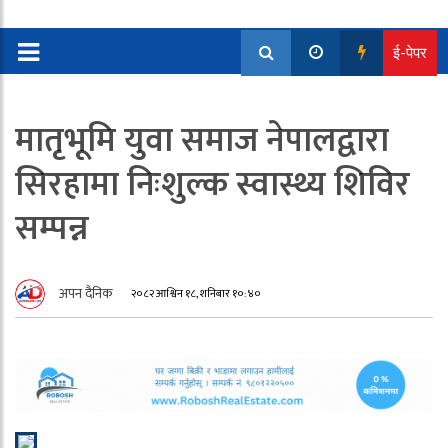
ई-पेपर
मातृभूमि युवा समाज नेपालद्वारा
सिरहामा निःशुल्क स्वास्थ्य शिविर
सम्पन्न
अपन दैनिक
२०८२ आश्विन १८, शनिबार १०:४०