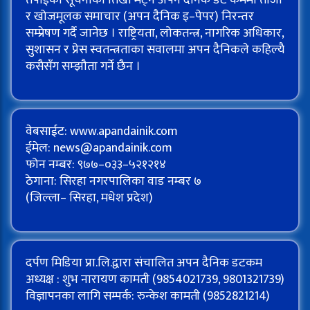
तपाईको सूचनाको तिर्खा मेट्न अपन दैनिक डट कममा ताजा
र खोजमूलक समाचार (अपन दैनिक इ–पेपर) निरन्तर
सम्प्रेषण गर्दै जानेछ । राष्ट्रियता, लोकतन्त्र, नागरिक अधिकार,
सुशासन र प्रेस स्वतन्त्रताका सवालमा अपन दैनिकले कहिल्यै
कसैसँग सम्झौता गर्ने छैन ।
वेबसाईट: www.apandainik.com
ईमेल:
news@apandainik.com
फोन नम्बर: ९७७–०३३–५२१२१४
ठेगाना: सिरहा नगरपालिका वाड नम्बर ७
(जिल्ला– सिरहा, मधेश प्रदेश)
दर्पण मिडिया प्रा.लि.द्वारा संचालित अपन दैनिक डटकम
अध्यक्ष : शुभ नारायण कामती (9854021739, 9801321739)
विज्ञापनका लागि सम्पर्क: रुन्केश कामती (9852821214)