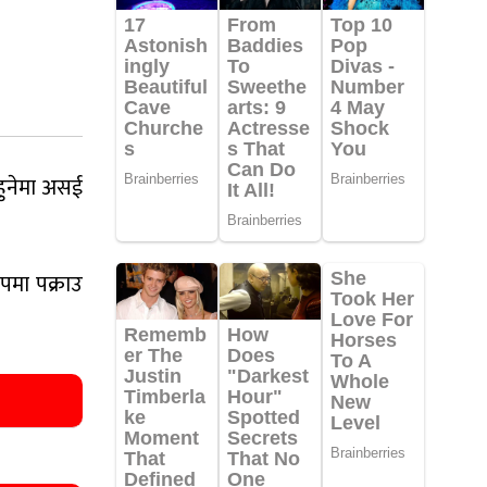
 हुनेमा असई
पमा पक्राउ