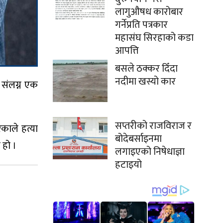
लागुऔषध कारोबार
गर्नेप्रति पत्रकार
महासंघ सिरहाको कडा
आपत्ति
बसले ठक्कर दिँदा
नदीमा खस्यो कार
 संलग्न एक
सप्तरीको राजविराज र
काले हत्या
बोदेबर्साइनमा
 हो ।
लगाइएको निषेधाज्ञा
हटाइयो