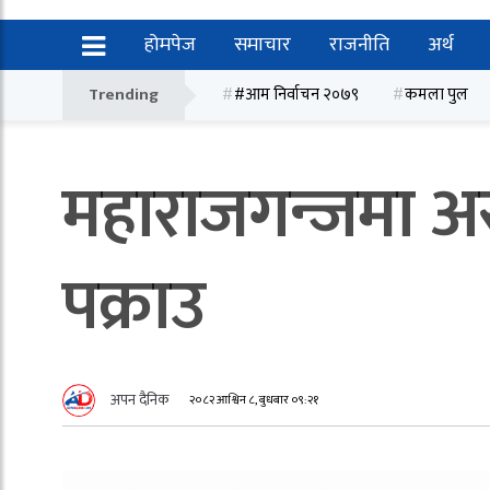
होमपेज
समाचार
राजनीति
अर्थ
Trending
#आम निर्वाचन २०७९
कमला पुल
महाराजगन्जमा अस
पक्राउ
अपन दैनिक
२०८२ आश्विन ८, बुधबार ०९:२१