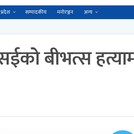
प्रदेश
सम्पादकीय
मनोरञ्जन
अन्य
ईको बीभत्स हत्याम