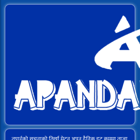
तपाईको सूचनाको तिर्खा मेट्न अपन दैनिक डट कममा ताजा