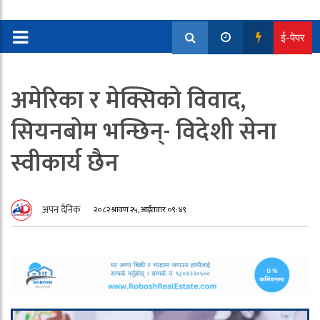
ई-पेपर
अमेरिका र मेक्सिको विवाद,
सियनबोम भन्छिन्- विदेशी सेना
स्वीकार्य छैन
अपन दैनिक
२०८२ श्रावण २५, आईतवार ०९:४९