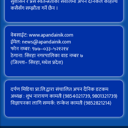
सुशासन र प्रेस स्वतन्त्रताका सवालमा अपन दैनिकले कहिल्यै
कसैसँग सम्झौता गर्ने छैन ।
वेबसाईट: www.apandainik.com
ईमेल:
news@apandainik.com
फोन नम्बर: ९७७–०३३–५२१२१४
ठेगाना: सिरहा नगरपालिका वाड नम्बर ७
(जिल्ला– सिरहा, मधेश प्रदेश)
दर्पण मिडिया प्रा.लि.द्वारा संचालित अपन दैनिक डटकम
अध्यक्ष : शुभ नारायण कामती (9854021739, 9801321739)
विज्ञापनका लागि सम्पर्क: रुन्केश कामती (9852821214)