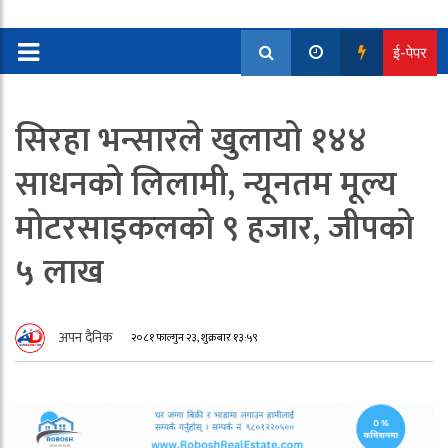
ई-पेपर
सिरहा भन्सारले खुलायो १४४
साधनको लिलामी, न्यूनतम मूल्य
मोटरसाइकलको ९ हजार, जीपको
५ लाख
अपन दैनिक
२०८१ फाल्गुन २३, शुक्रबार १३:५९