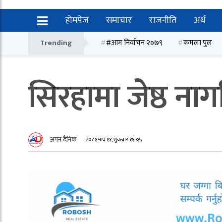
होमपेज
समाचार
राजनीति
अर्थ
Trending
#आम निर्वाचन २०७९
कमला पुल
सिरहामा जेष्ठ 
अपन दैनिक
२०८१ माघ ११, शुक्रबार ११:०५