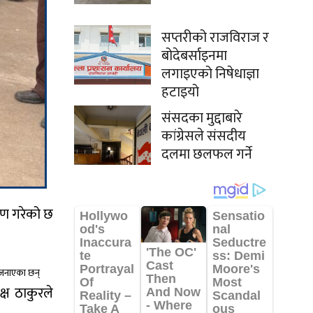
सप्तरीको राजविराज र
बोदेबर्साइनमा
लगाइएको निषेधाज्ञा
हटाइयो
संसदका मुद्दाबारे
कांग्रेसले संसदीय
दलमा छलफल गर्ने
रण गरेको छ
े जनाएका छन्
्ष ठाकुरले