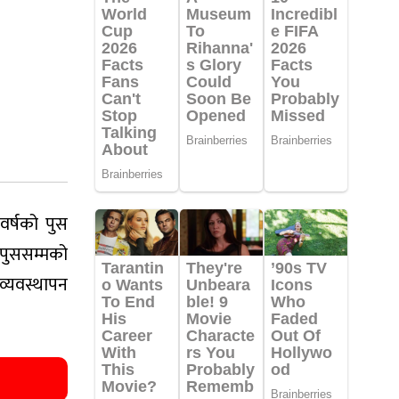
र्षको पुस
 पुससम्मको
्यवस्थापन