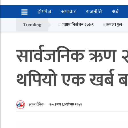
होमपेज
समाचार
राजनीति
अर्थ
Trending
#आम निर्वाचन २०७९
कमला पुल
सार्वजनिक ऋण २५ 
थपियो एक खर्ब 
अपन दैनिक
२०८१ माघ ६, आईतवार ११:५२