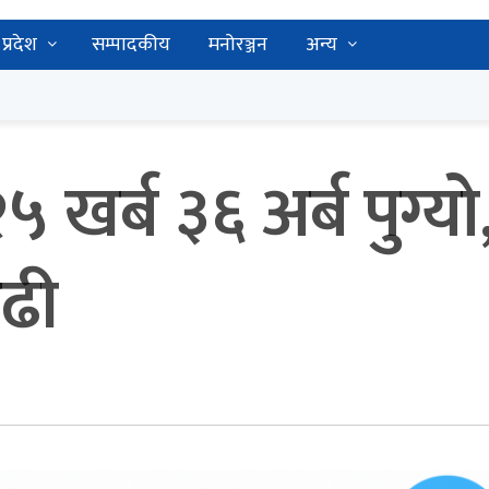
प्रदेश
सम्पादकीय
मनोरञ्जन
अन्य
खर्ब ३६ अर्ब पुग्यो
बढी