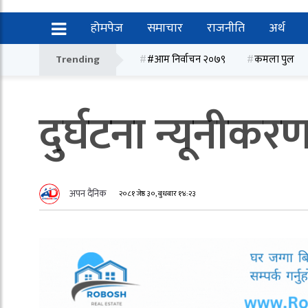
होमपेज
समाचार
राजनीति
अर्थ
Trending
#आम निर्वाचन २०७९
कमला पुल
दुर्घटना न्यूनीकरण ग
अपन दैनिक
२०८१ जेष्ठ ३०, बुधबार १४:२३