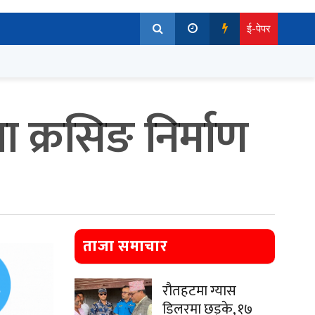
ई-पेपर
ब्रा क्रसिङ निर्माण
ताजा समाचार
रौतहटमा ग्यास
डिलरमा छड्के, १७