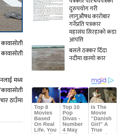
पत्रकार परिचयपत्रको
दुरुपयोग गरी
लागुऔषध कारोबार
गर्नेप्रति पत्रकार
महासंघ सिरहाको कडा
आपत्ति
ले कावासोती
बसले ठक्कर दिँदा
 कावासोती
नदीमा खस्यो कार
थानलाई मध्य
 “कावासोती
 चार ठाउँमा