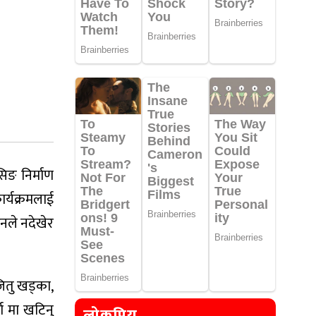
सिङ निर्माण
ार्यक्रमलाई
धनले नदेखेर
 जितु खड्का,
्ण मा खटिनु
लोकप्रिय