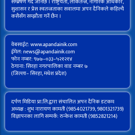
सम्प्रेषण गर्दै जानेछ । राष्ट्रियता, लोकतन्त्र, नागरिक अधिकार,
सुशासन र प्रेस स्वतन्त्रताका सवालमा अपन दैनिकले कहिल्यै
कसैसँग सम्झौता गर्ने छैन ।
वेबसाईट: www.apandainik.com
ईमेल:
news@apandainik.com
फोन नम्बर: ९७७–०३३–५२१२१४
ठेगाना: सिरहा नगरपालिका वाड नम्बर ७
(जिल्ला– सिरहा, मधेश प्रदेश)
दर्पण मिडिया प्रा.लि.द्वारा संचालित अपन दैनिक डटकम
अध्यक्ष : शुभ नारायण कामती (9854021739, 9801321739)
विज्ञापनका लागि सम्पर्क: रुन्केश कामती (9852821214)