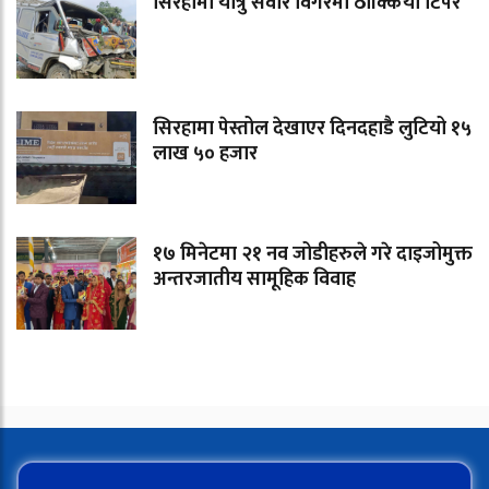
सिरहामा यात्रु सवार विंगरमा ठोक्कियो टिपर
सिरहामा पेस्तोल देखाएर दिनदहाडै लुटियो १५
लाख ५० हजार
१७ मिनेटमा २१ नव जोडीहरुले गरे दाइजोमुक्त
अन्तरजातीय सामूहिक विवाह