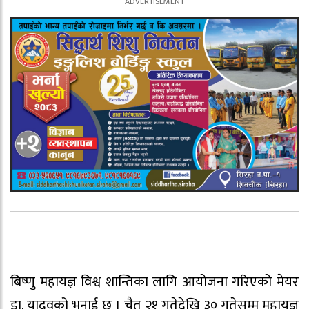
बिष्णु महायज्ञ विश्व शान्तिका लागि आयोजना गरिएको मेयर
डा. यादवको भनाई छ । चैत २१ गतेदेखि ३० गतेसम्म महायज्ञ