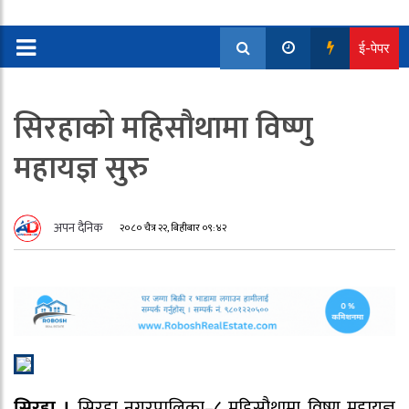
ई-पेपर
सिरहाको महिसौथामा विष्णु
महायज्ञ सुरु
अपन दैनिक
२०८० चैत्र २२, बिहीबार ०९:४२
सिरहा ।
सिरहा नगरपालिका–८ महिसौथामा विष्णु महायज्ञ