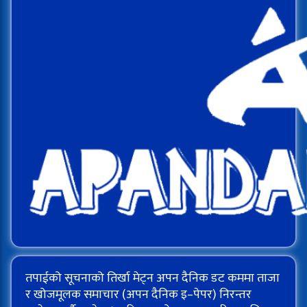
तपाईको सूचनाको तिर्खा मेट्न अपन दैनिक डट कममा ताजा
र खोजमूलक समाचार (अपन दैनिक इ–पेपर) निरन्तर